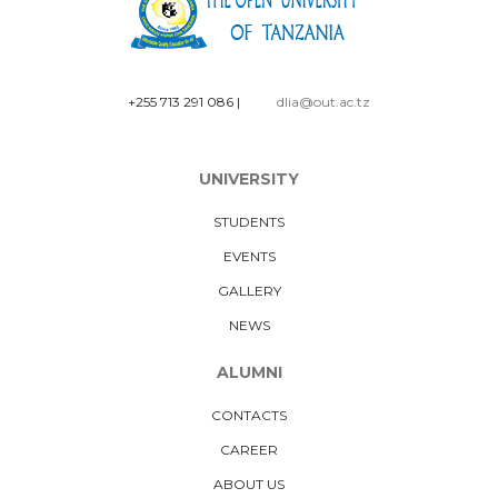
+255 713 291 086
|
dlia@out.ac.tz
UNIVERSITY
STUDENTS
EVENTS
GALLERY
NEWS
ALUMNI
CONTACTS
CAREER
ABOUT US