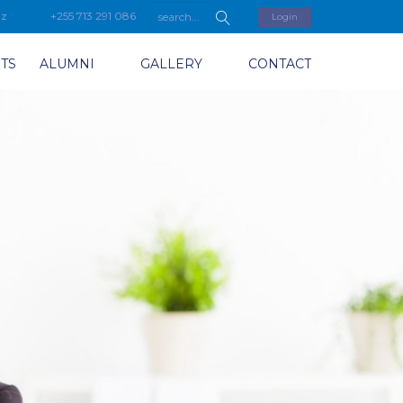
tz
+255 713 291 086
Login
TS
ALUMNI
GALLERY
CONTACT