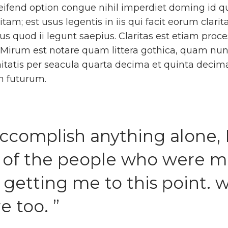
eifend option congue nihil imperdiet doming id 
am; est usus legentis in iis qui facit eorum clarit
s quod ii legunt saepius. Claritas est etiam proc
Mirum est notare quam littera gothica, quam nu
itatis per seacula quarta decima et quinta decim
in futurum.
ccomplish anything alone, I
 of the people who were m
n getting me to this point.
e too. ”