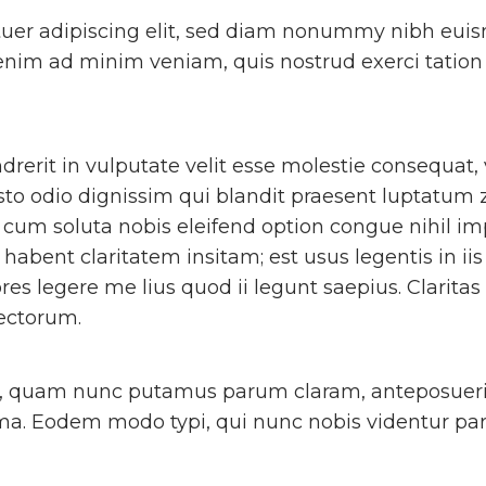
uer adipiscing elit, sed diam nonummy nibh euism
nim ad minim veniam, quis nostrud exerci tation u
rerit in vulputate velit esse molestie consequat, 
usto odio dignissim qui blandit praesent luptatum z
por cum soluta nobis eleifend option congue nihil
abent claritatem insitam; est usus legentis in iis
es legere me lius quod ii legunt saepius. Clarita
ectorum.
a, quam nunc putamus parum claram, anteposuerit
a. Eodem modo typi, qui nunc nobis videntur paru