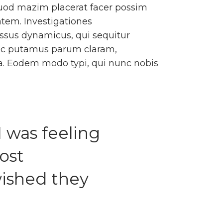
quod mazim placerat facer possim
atem. Investigationes
essus dynamicus, qui sequitur
nc putamus parum claram,
a. Eodem modo typi, qui nunc nobis
 was feeling
ost
 wished they