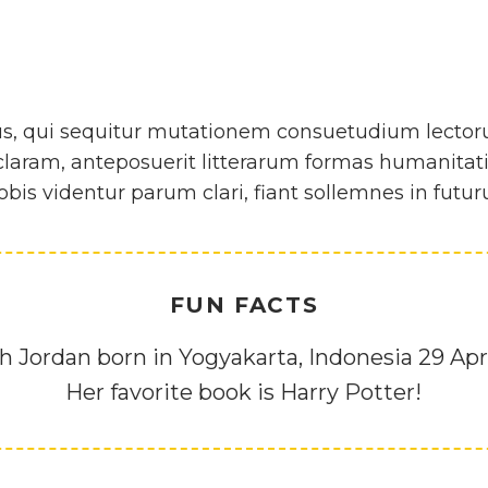
us, qui sequitur mutationem consuetudium lector
ram, anteposuerit litterarum formas humanitatis
is videntur parum clari, fiant sollemnes in futu
FUN FACTS
 Jordan born in Yogyakarta, Indonesia 29 Apri
Her favorite book is Harry Potter!