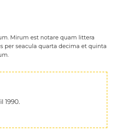
um. Mirum est notare quam littera
 per seacula quarta decima et quinta
rum.
l 1990.